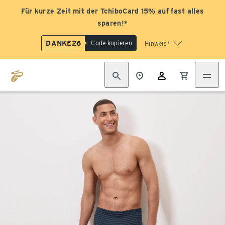
Für kurze Zeit mit der TchiboCard 15% auf fast alles
sparen!*
DANKE26
Code kopieren
Hinweis*