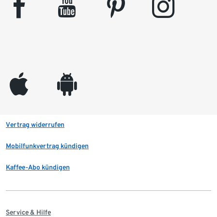
facebook
youtube
pinterest
instagram
appleinc
android
Vertrag widerrufen
Mobilfunkvertrag kündigen
Kaffee-Abo kündigen
Service & Hilfe