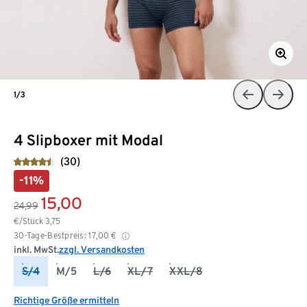
1/3
4 Slipboxer mit Modal
(30)
-11%
15,00
24,99
€/Stück
3,75
30-Tage-Bestpreis:
17,00
€
inkl. MwSt.
zzgl. Versandkosten
S/4
M/5
L/6
XL/7
XXL/8
Richtige Größe ermitteln