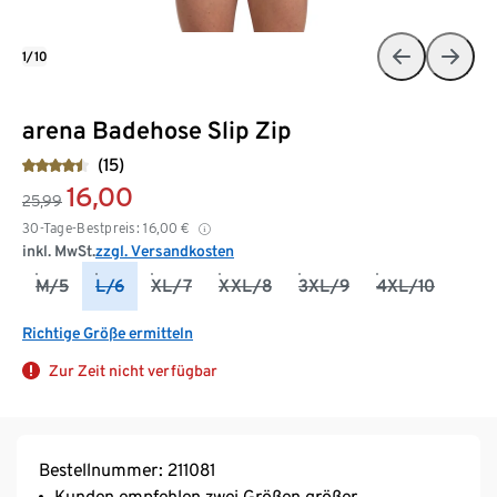
1/10
arena Badehose Slip Zip
(15)
16,00
25,99
30-Tage-Bestpreis:
16,00
€
inkl. MwSt.
zzgl. Versandkosten
M/5
L/6
XL/7
XXL/8
3XL/9
4XL/10
Richtige Größe ermitteln
Zur Zeit nicht verfügbar
Bestellnummer: 211081
Kunden empfehlen zwei Größen größer