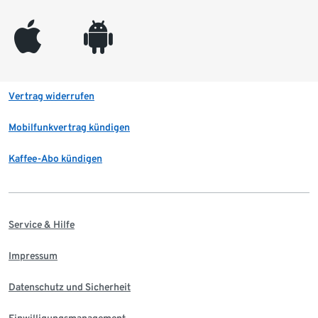
appleinc
android
Vertrag widerrufen
Mobilfunkvertrag kündigen
Kaffee-Abo kündigen
Service & Hilfe
Impressum
Datenschutz und Sicherheit