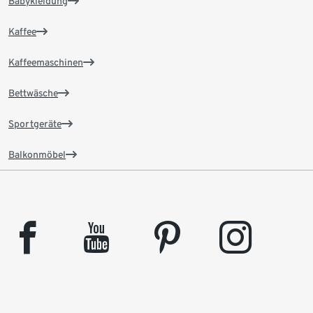
Babykleidung
Kaffee
Kaffeemaschinen
Bettwäsche
Sportgeräte
Balkonmöbel
facebook
youtube
pinterest
instagram