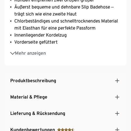
Äußerst bequeme und dehnbare Slip Badehose ‒
trägt sich wie eine zweite Haut
Chlorbeständiges und schnelltrocknendes Material
mit Elasthan für eine perfekte Passform
Innenliegender Kordelzug
Vorderseite gefüttert
Tasche mit Reißverschluss
Mehr anzeigen
Seitenlänge ca. 9 cm
Das Hauptmaterial dieses Produkts hat die OEKO-
TEX® STANDARD 100 Zertifizierung
Umweltfreundlich dank recyceltem Polyester
Produktbeschreibung
Ideal für Fitness- und Freizeitschwimmer*innen, für
jede Art von Wasseraktivitäten im Schwimmbad,
Material & Pflege
am Strand und an anderen Orten
Lieferung & Rücksendung
Kundenbewertungen