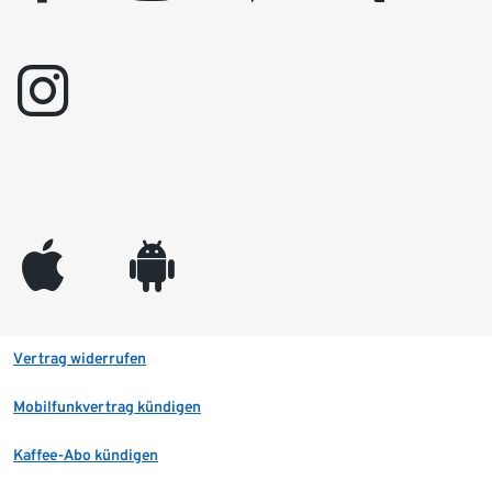
instagram
appleinc
android
Vertrag widerrufen
Mobilfunkvertrag kündigen
Kaffee-Abo kündigen