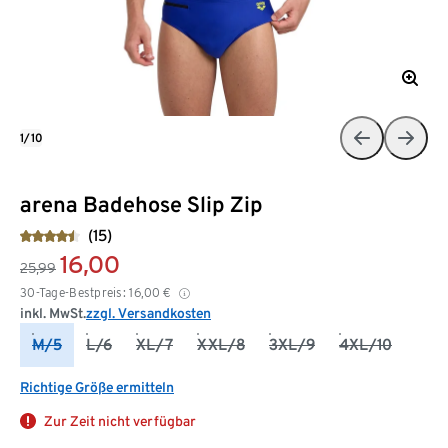
1/10
arena Badehose Slip Zip
(15)
16,00
25,99
30-Tage-Bestpreis:
16,00
€
inkl. MwSt.
zzgl. Versandkosten
M/5
L/6
XL/7
XXL/8
3XL/9
4XL/10
Richtige Größe ermitteln
Zur Zeit nicht verfügbar