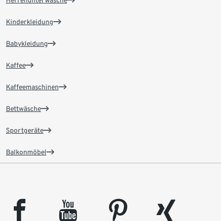
Herrenunterwäsche
Kinderkleidung
Babykleidung
Kaffee
Kaffeemaschinen
Bettwäsche
Sportgeräte
Balkonmöbel
facebook
youtube
pinterest
xing