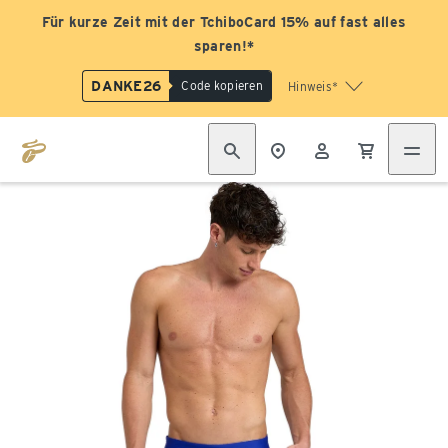
Für kurze Zeit mit der TchiboCard 15% auf fast alles
sparen!*
DANKE26
Code kopieren
Hinweis*