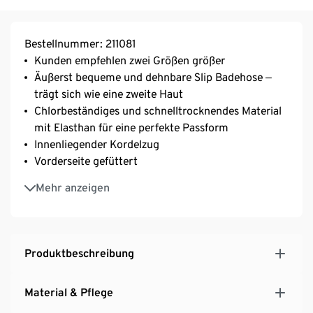
Bestellnummer: 211081
Kunden empfehlen zwei Größen größer
Äußerst bequeme und dehnbare Slip Badehose ‒
trägt sich wie eine zweite Haut
Chlorbeständiges und schnelltrocknendes Material
mit Elasthan für eine perfekte Passform
Innenliegender Kordelzug
Vorderseite gefüttert
Tasche mit Reißverschluss
Mehr anzeigen
Seitenlänge ca. 9 cm
Das Hauptmaterial dieses Produkts hat die OEKO-
TEX® STANDARD 100 Zertifizierung
Umweltfreundlich dank recyceltem Polyester
Produktbeschreibung
Ideal für Fitness- und Freizeitschwimmer*innen, für
jede Art von Wasseraktivitäten im Schwimmbad,
Material & Pflege
am Strand und an anderen Orten