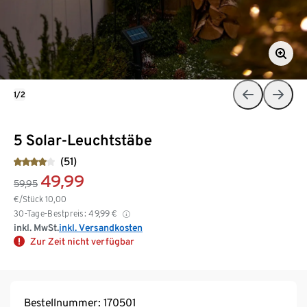
1/2
5 Solar-Leuchtstäbe
(51)
49,99
59,95
€/Stück
10,00
30-Tage-Bestpreis:
49,99
€
inkl. MwSt.
inkl. Versandkosten
Zur Zeit nicht verfügbar
Bestellnummer: 170501