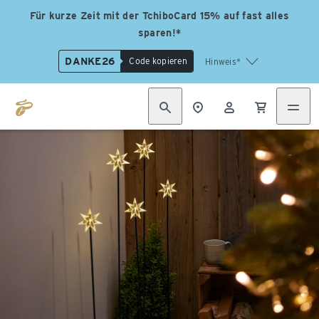
Für kurze Zeit mit der TchiboCard 15% auf fast alles
sparen!*
DANKE26
Code kopieren
Hinweis*