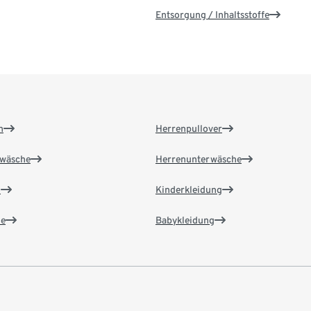
Entsorgung / Inhaltsstoffe
n
Herrenpullover
wäsche
Herrenunterwäsche
n
Kinderkleidung
e
Babykleidung