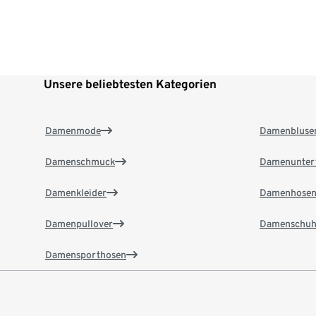
Unsere beliebtesten Kategorien
Damenmode
Damenbluse
Damenschmuck
Damenunter
Damenkleider
Damenhose
Damenpullover
Damenschuh
Damensporthosen