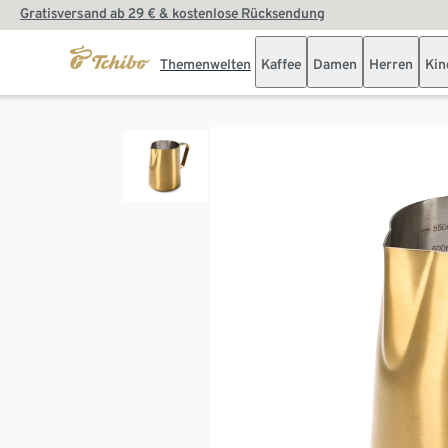
Gratisversand ab 29 € & kostenlose Rücksendung
Themenwelten
Kaffee
Damen
Herren
Kin