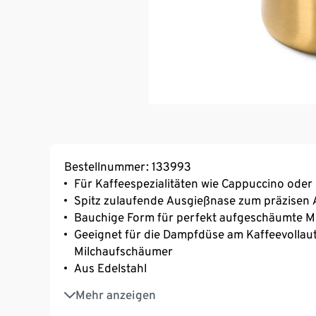
Bestellnummer: 133993
Für Kaffeespezialitäten wie Cappuccino oder
Spitz zulaufende Ausgießnase zum präzisen
Bauchige Form für perfekt aufgeschäumte M
Geeignet für die Dampfdüse am Kaffeevolla
Milchaufschäumer
Aus Edelstahl
Innenliegende Skalierung in 50-ml-Schritten
Mehr anzeigen
von 100 bis 550 ml