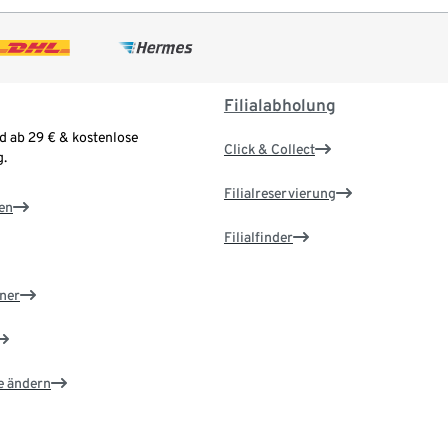
Filialabholung
d ab 29 € & kostenlose
Click & Collect
.
Filialreservierung
en
Filialfinder
ner
e ändern