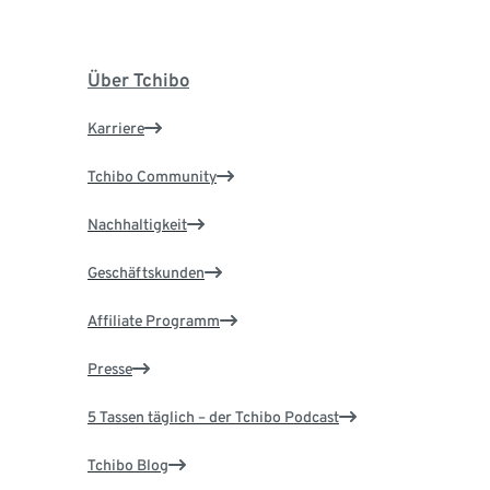
Über Tchibo
Karriere
Tchibo Community
Nachhaltigkeit
Geschäftskunden
Affiliate Programm
Presse
5 Tassen täglich – der Tchibo Podcast
Tchibo Blog