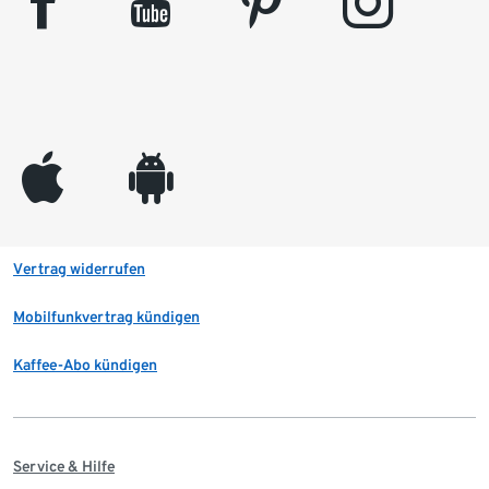
facebook
youtube
pinterest
instagram
appleinc
android
Vertrag widerrufen
Mobilfunkvertrag kündigen
Kaffee-Abo kündigen
Service & Hilfe