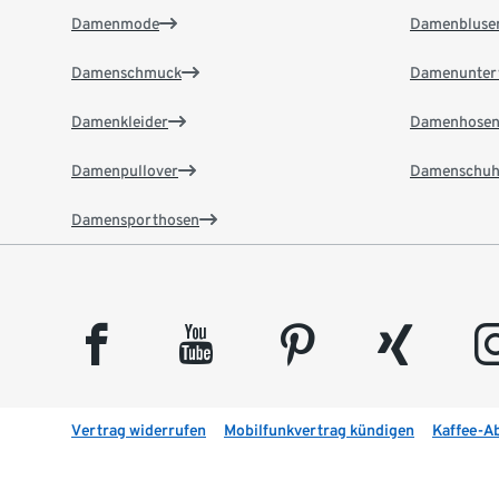
Damenmode
Damenbluse
Damenschmuck
Damenunter
Damenkleider
Damenhose
Damenpullover
Damenschuh
Damensporthosen
facebook
youtube
pinterest
xing
insta
Vertrag widerrufen
Mobilfunkvertrag kündigen
Kaffee-A