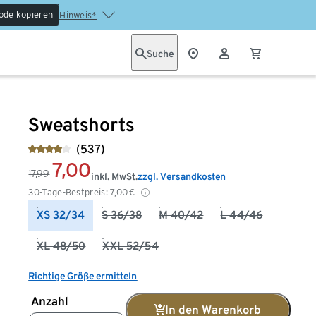
ode kopieren
Hinweis*
Suche
Sweatshorts
(537)
7,00
17,99
inkl. MwSt.
zzgl. Versandkosten
30-Tage-Bestpreis:
7,00
€
XS 32/34
S 36/38
M 40/42
L 44/46
XL 48/50
XXL 52/54
Richtige Größe ermitteln
Anzahl
In den Warenkorb