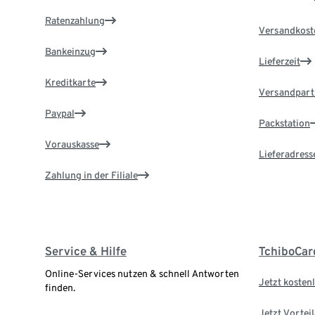
Ratenzahlung
Versandkost
Bankeinzug
Lieferzeit
Kreditkarte
Versandpart
Paypal
Packstation
Vorauskasse
Lieferadress
Zahlung in der Filiale
Service & Hilfe
TchiboCar
Online-Services nutzen & schnell Antworten
Jetzt kostenl
finden.
Jetzt Vortei