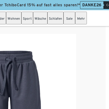
er TchiboCard 15% auf fast alles sparen!*
DANKE26
C
der
Wohnen
Sport
Wäsche
Schlafen
Sale
Mehr