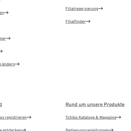
Filialreservierung
en
Filialfinder
ner
e ändern
d
Rund um unsere Produkte
os registrieren
Tchibo Kataloge & Magazine
le entdecken
Bedienungsanleitungen