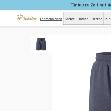
Für kurze Zeit mit d
Themenwelten
Kaffee
Damen
Herren
Kin