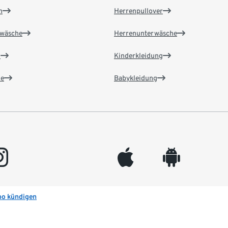
n
Herrenpullover
wäsche
Herrenunterwäsche
n
Kinderkleidung
e
Babykleidung
gram
appleinc
android
bo kündigen