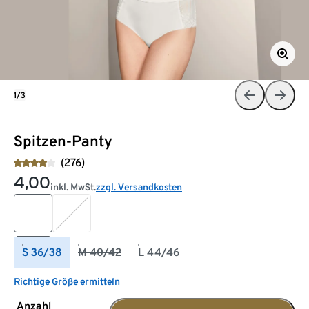
1/3
Spitzen-Panty
(276)
4,00
inkl. MwSt.
zzgl. Versandkosten
S 36/38
M 40/42
L 44/46
Richtige Größe ermitteln
Anzahl