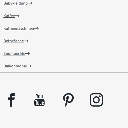
Babykleidung
Kaffee
Kaffeemaschinen
Bettwäsche
Sportgeräte
Balkonmöbel
facebook
youtube
pinterest
instagram