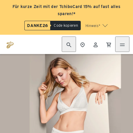
Für kurze Zeit mit der TchiboCard 15% auf fast alles
sparen!*
DANKE26
Code kopieren
Hinweis*