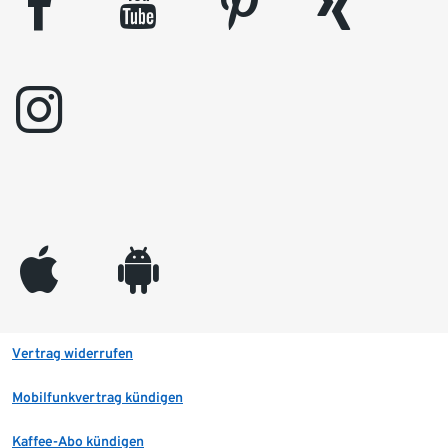
facebook
youtube
pinterest
xing
instagram
appleinc
android
Vertrag widerrufen
Mobilfunkvertrag kündigen
Kaffee-Abo kündigen