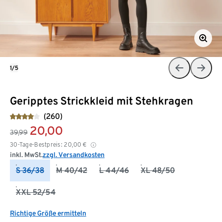
1/5
Geripptes Strickkleid mit Stehkragen
(260)
20,00
39,99
30-Tage-Bestpreis:
20,00
€
inkl. MwSt.
zzgl. Versandkosten
S 36/38
M 40/42
L 44/46
XL 48/50
XXL 52/54
Richtige Größe ermitteln