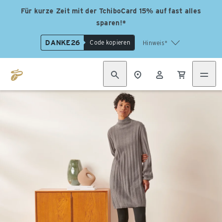
Für kurze Zeit mit der TchiboCard 15% auf fast alles
sparen!*
DANKE26
Code kopieren
Hinweis*