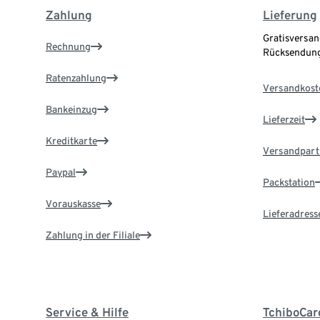
Zahlung
Lieferung
Gratisversan
Rechnung
Rücksendung
Ratenzahlung
Versandkost
Bankeinzug
Lieferzeit
Kreditkarte
Versandpart
Paypal
Packstation
Vorauskasse
Lieferadress
Zahlung in der Filiale
Service & Hilfe
TchiboCar