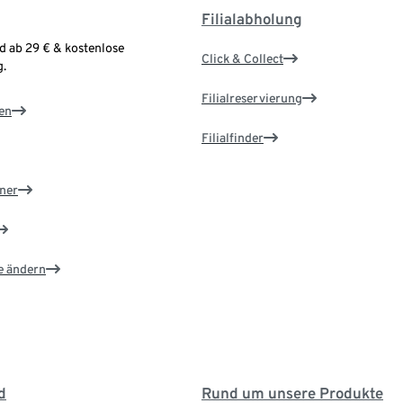
Filialabholung
d ab 29 € & kostenlose
Click & Collect
.
Filialreservierung
en
Filialfinder
ner
e ändern
d
Rund um unsere Produkte