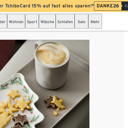
er TchiboCard 15% auf fast alles sparen!*
DANKE26
C
der
Wohnen
Sport
Wäsche
Schlafen
Sale
Mehr