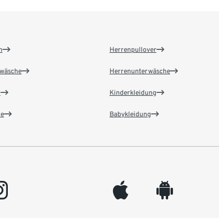
n
Herrenpullover
wäsche
Herrenunterwäsche
n
Kinderkleidung
e
Babykleidung
gram
appleinc
android