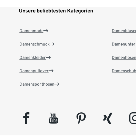
Unsere beliebtesten Kategorien
Damenmode
Damenbluse
Damenschmuck
Damenunter
Damenkleider
Damenhose
Damenpullover
Damenschuh
Damensporthosen
facebook
youtube
pinterest
xing
insta