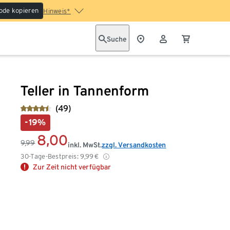
ode kopieren
Hinweis*
Suche
Teller in Tannenform
(49)
-19%
8,00
9,99
inkl. MwSt.
zzgl. Versandkosten
30-Tage-Bestpreis:
9,99
€
Zur Zeit nicht verfügbar