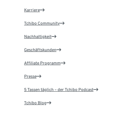
Karriere
Tchibo Community
Nachhaltigkeit
Geschäftskunden
Affiliate Programm
Presse
5 Tassen täglich – der Tchibo Podcast
Tchibo Blog