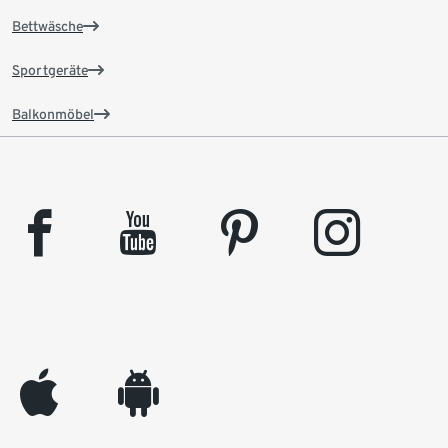
Bettwäsche
Sportgeräte
Balkonmöbel
facebook
youtube
pinterest
instagram
appleinc
android