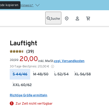
ode kopieren
Hinweis*
Suche
Lauftight
(39)
20,00
39,99
inkl. MwSt.
zzgl. Versandkosten
30-Tage-Bestpreis:
20,00
€
S 44/46
M 48/50
L 52/54
XL 56/58
XXL 60/62
Richtige Größe ermitteln
Zur Zeit nicht verfügbar