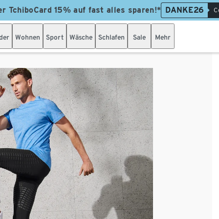
er TchiboCard 15% auf fast alles sparen!*
DANKE26
C
der
Wohnen
Sport
Wäsche
Schlafen
Sale
Mehr