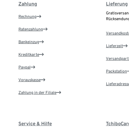
Zahlung
Lieferung
Gratisversan
Rechnung
Rücksendung
Ratenzahlung
Versandkost
Bankeinzug
Lieferzeit
Kreditkarte
Versandpart
Paypal
Packstation
Vorauskasse
Lieferadress
Zahlung in der Filiale
Service & Hilfe
TchiboCar