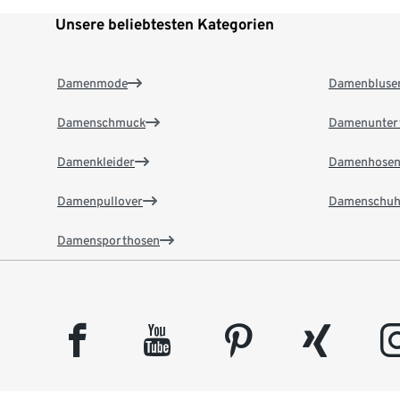
Unsere beliebtesten Kategorien
Damenmode
Damenbluse
Damenschmuck
Damenunter
Damenkleider
Damenhose
Damenpullover
Damenschuh
Damensporthosen
facebook
youtube
pinterest
xing
insta