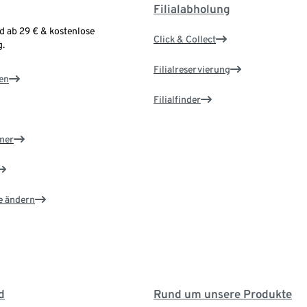
Filialabholung
d ab 29 € & kostenlose
Click & Collect
.
Filialreservierung
en
Filialfinder
ner
e ändern
d
Rund um unsere Produkte