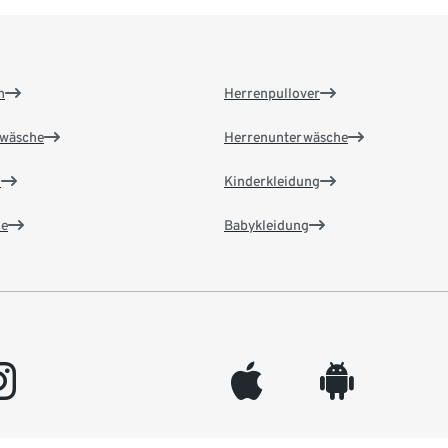
n
Herrenpullover
wäsche
Herrenunterwäsche
n
Kinderkleidung
e
Babykleidung
gram
appleinc
android