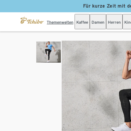
Für kurze Zeit mit d
Themenwelten
Kaffee
Damen
Herren
Kin