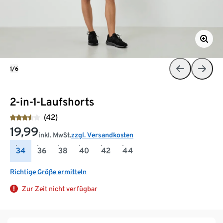
1/6
2-in-1-Laufshorts
(42)
19,99
inkl. MwSt.
zzgl. Versandkosten
34
36
38
40
42
44
Richtige Größe ermitteln
Zur Zeit nicht verfügbar