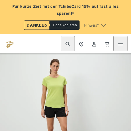
Für kurze Zeit mit der TchiboCard 15% auf fast alles
sparen!*
DANKE26
Code kopieren
Hinweis*