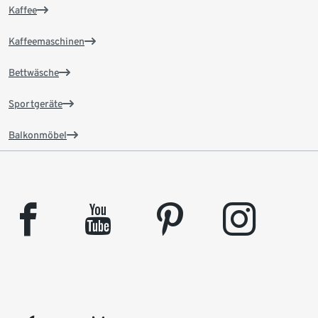
Kaffee
Kaffeemaschinen
Bettwäsche
Sportgeräte
Balkonmöbel
facebook
youtube
pinterest
instagram