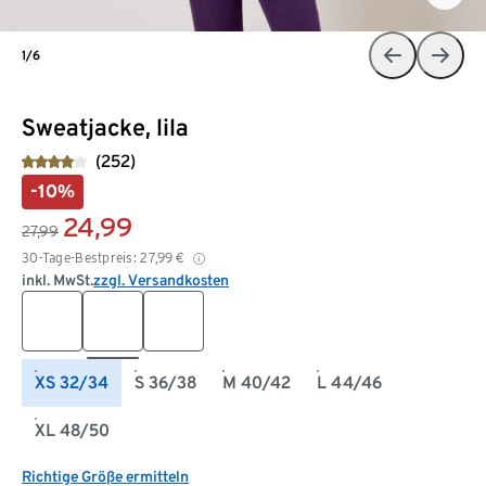
1/6
Sweatjacke, lila
(252)
-10%
24,99
27,99
30-Tage-Bestpreis:
27,99
€
inkl. MwSt.
zzgl. Versandkosten
XS 32/34
S 36/38
M 40/42
L 44/46
XL 48/50
Richtige Größe ermitteln