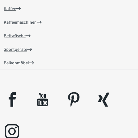
Kaffee
Kaffeemaschinen
Bettwäsche
Sportgeräte
Balkonmöbel
facebook
youtube
pinterest
xing
instagram