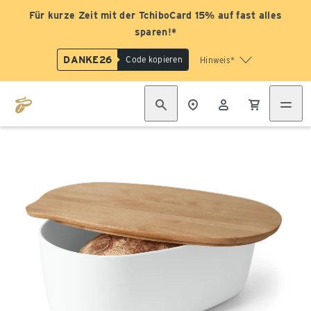
Für kurze Zeit mit der TchiboCard 15% auf fast alles
sparen!*
DANKE26
Code kopieren
Hinweis*