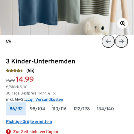
1/6
3 Kinder-Unterhemden
(65)
14,99
17,99
€/Stück
5,00
30-Tage-Bestpreis:
14,99
€
inkl. MwSt.
zzgl. Versandkosten
86/92
98/104
110/116
122/128
134/140
Richtige Größe ermitteln
Zur Zeit nicht verfügbar