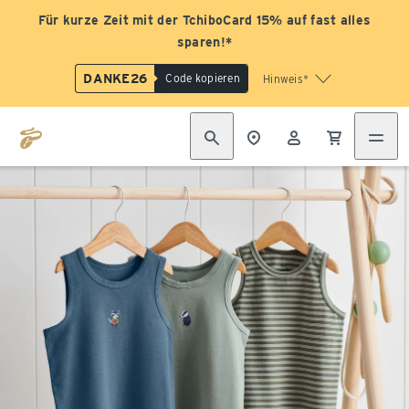
Für kurze Zeit mit der TchiboCard 15% auf fast alles
sparen!*
DANKE26
Code kopieren
Hinweis*