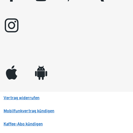
instagram
appleinc
android
Vertrag widerrufen
Mobilfunkvertrag kündigen
Kaffee-Abo kündigen