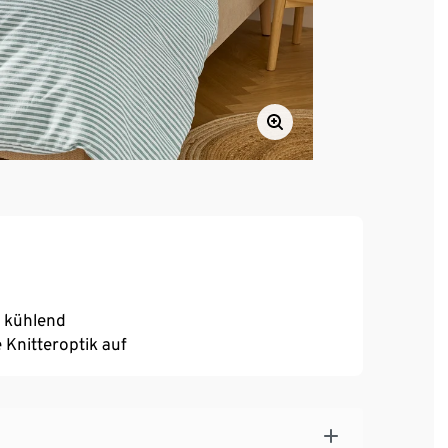
 kühlend
e Knitteroptik auf