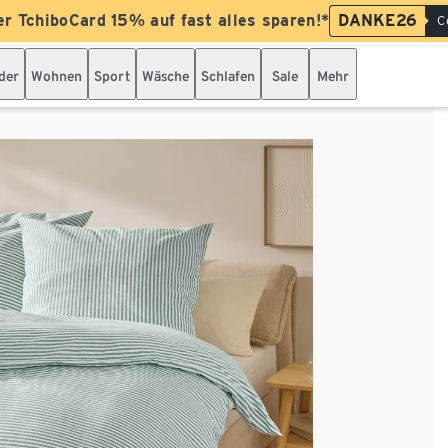
er TchiboCard 15% auf fast alles sparen!*
DANKE26
C
der
Wohnen
Sport
Wäsche
Schlafen
Sale
Mehr