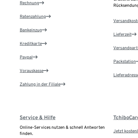
Rechnung
Rücksendung
Ratenzahlung
Versandkost
Bankeinzug
Lieferzeit
Kreditkarte
Versandpart
Paypal
Packstation
Vorauskasse
Lieferadress
Zahlung in der Filiale
Service & Hilfe
TchiboCar
Online-Services nutzen & schnell Antworten
Jetzt kostenl
finden.