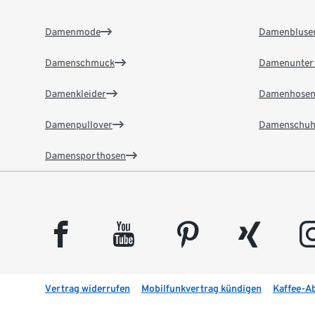
Damenmode
Damenbluse
Damenschmuck
Damenunter
Damenkleider
Damenhose
Damenpullover
Damenschuh
Damensporthosen
facebook
youtube
pinterest
xing
insta
Vertrag widerrufen
Mobilfunkvertrag kündigen
Kaffee-A