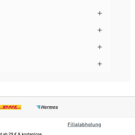
Filialabholung
d ab 29 € & kostenlose