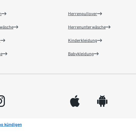
n
Herrenpullover
wäsche
Herrenunterwäsche
n
Kinderkleidung
e
Babykleidung
gram
appleinc
android
bo kündigen