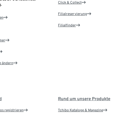
Click & Collect
.
Filialreservierung
en
Filialfinder
ner
e ändern
d
Rund um unsere Produkte
os registrieren
Tchibo Kataloge & Magazine