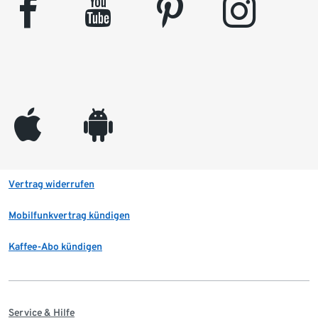
facebook
youtube
pinterest
instagram
appleinc
android
Vertrag widerrufen
Mobilfunkvertrag kündigen
Kaffee-Abo kündigen
Service & Hilfe