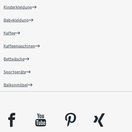
Kinderkleidung
Babykleidung
Kaffee
Kaffeemaschinen
Bettwäsche
Sportgeräte
Balkonmöbel
facebook
youtube
pinterest
xing