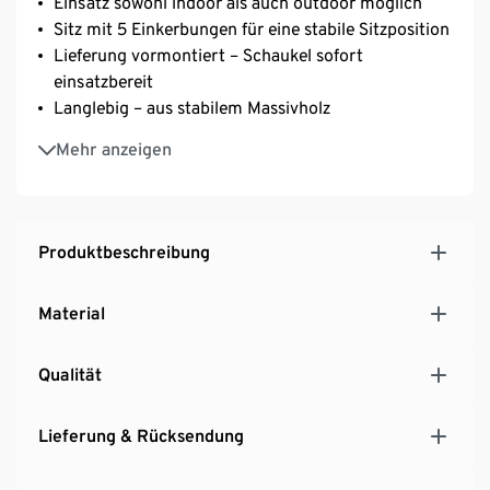
Einsatz sowohl indoor als auch outdoor möglich
Sitz mit 5 Einkerbungen für eine stabile Sitzposition
Lieferung vormontiert – Schaukel sofort
einsatzbereit
Langlebig – aus stabilem Massivholz
Für Kinder von 3 bis 14 Jahren
Mehr anzeigen
Einfache und sichere Nutzung
Befestigung im Innenbereich mit den Lillagunga
Deckenhaken
Befestigung im Außenbereich mit der Lillagunga
Produktbeschreibung
Baumbefestigung
Einzigartiges Design aus Finnland
Material
Qualität
Lieferung & Rücksendung