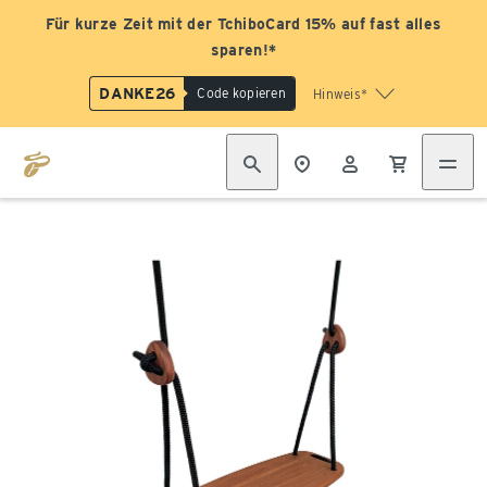
Für kurze Zeit mit der TchiboCard 15% auf fast alles
sparen!*
DANKE26
Code kopieren
Hinweis*