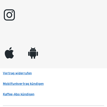
instagram
appleinc
android
Vertrag widerrufen
Mobilfunkvertrag kündigen
Kaffee-Abo kündigen