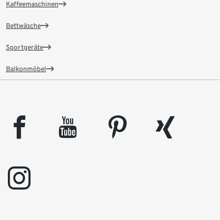
Kaffeemaschinen
Bettwäsche
Sportgeräte
Balkonmöbel
facebook
youtube
pinterest
xing
instagram