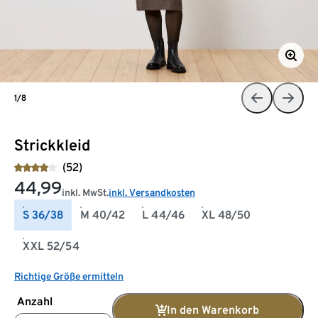
1/8
Strickkleid
(52)
44,99
inkl. MwSt.
inkl. Versandkosten
S 36/38
M 40/42
L 44/46
XL 48/50
XXL 52/54
Richtige Größe ermitteln
Anzahl
In den Warenkorb