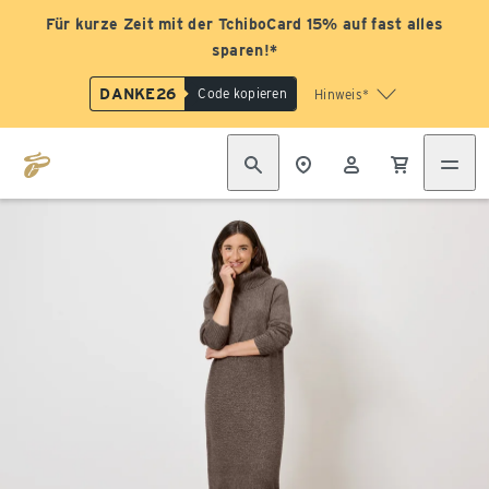
Für kurze Zeit mit der TchiboCard 15% auf fast alles
sparen!*
DANKE26
Code kopieren
Hinweis*