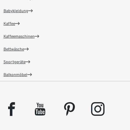
Babykleidung
Kaffee
Kaffeemaschinen
Bettwäsche
Sportgeräte
Balkonmöbel
facebook
youtube
pinterest
instagram