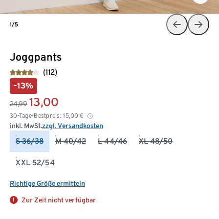
1/5
Joggpants
(112)
-13%
13,00
24,99
30-Tage-Bestpreis:
15,00
€
inkl. MwSt.
zzgl. Versandkosten
S 36/38
M 40/42
L 44/46
XL 48/50
XXL 52/54
Richtige Größe ermitteln
Zur Zeit nicht verfügbar