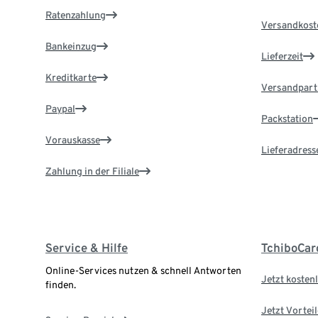
Ratenzahlung
Versandkost
Bankeinzug
Lieferzeit
Kreditkarte
Versandpart
Paypal
Packstation
Vorauskasse
Lieferadress
Zahlung in der Filiale
Service & Hilfe
TchiboCar
Online-Services nutzen & schnell Antworten
Jetzt kostenl
finden.
Jetzt Vortei