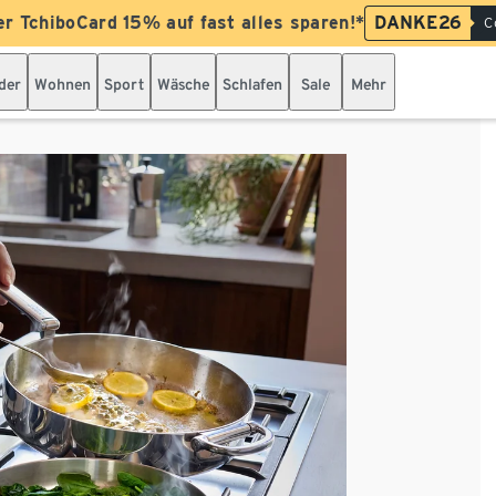
er TchiboCard 15% auf fast alles sparen!*
DANKE26
C
der
Wohnen
Sport
Wäsche
Schlafen
Sale
Mehr