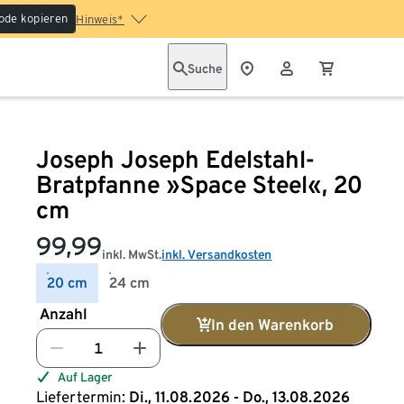
ode kopieren
Hinweis*
Suche
Joseph Joseph Edelstahl-
Bratpfanne »Space Steel«, 20
cm
99,99
inkl. MwSt.
inkl. Versandkosten
20 cm
24 cm
Anzahl
In den Warenkorb
Auf Lager
Liefertermin:
Di., 11.08.2026 - Do., 13.08.2026