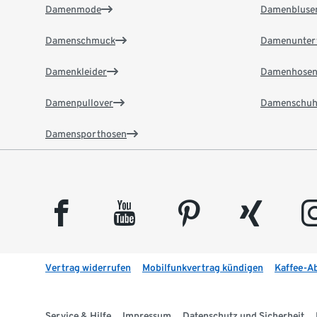
Damenmode
Damenbluse
Damenschmuck
Damenunter
Damenkleider
Damenhose
Damenpullover
Damenschuh
Damensporthosen
facebook
youtube
pinterest
xing
insta
Vertrag widerrufen
Mobilfunkvertrag kündigen
Kaffee-A
Service & Hilfe
Impressum
Datenschutz und Sicherheit