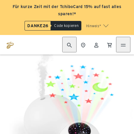
Für kurze Zeit mit der TchiboCard 15% auf fast alles
sparen!*
DANKE26
Code kopieren
Hinweis*