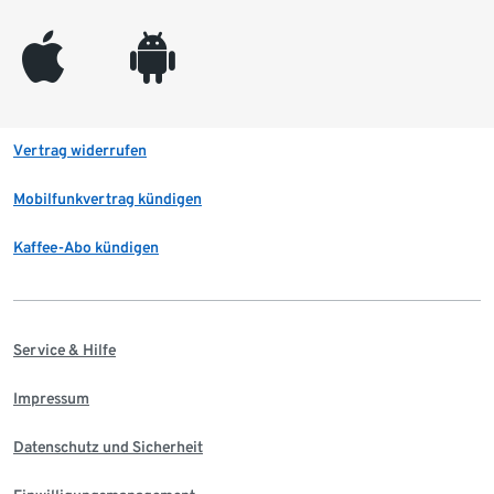
appleinc
android
Vertrag widerrufen
Mobilfunkvertrag kündigen
Kaffee-Abo kündigen
Service & Hilfe
Impressum
Datenschutz und Sicherheit