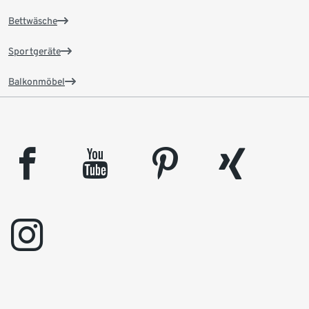
Bettwäsche
Sportgeräte
Balkonmöbel
facebook
youtube
pinterest
xing
instagram