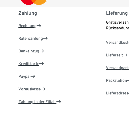
Zahlung
Lieferung
Gratisversan
Rechnung
Rücksendung
Ratenzahlung
Versandkost
Bankeinzug
Lieferzeit
Kreditkarte
Versandpart
Paypal
Packstation
Vorauskasse
Lieferadress
Zahlung in der Filiale