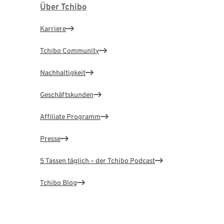
Über Tchibo
Karriere
Tchibo Community
Nachhaltigkeit
Geschäftskunden
Affiliate Programm
Presse
5 Tassen täglich – der Tchibo Podcast
Tchibo Blog