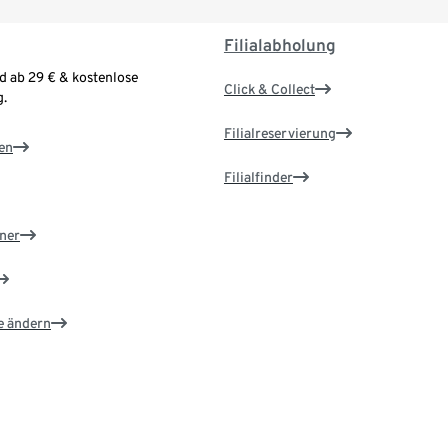
Filialabholung
d ab 29 € & kostenlose
Click & Collect
.
Filialreservierung
en
Filialfinder
ner
e ändern