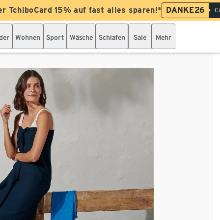
er TchiboCard 15% auf fast alles sparen!*
DANKE26
C
der
Wohnen
Sport
Wäsche
Schlafen
Sale
Mehr