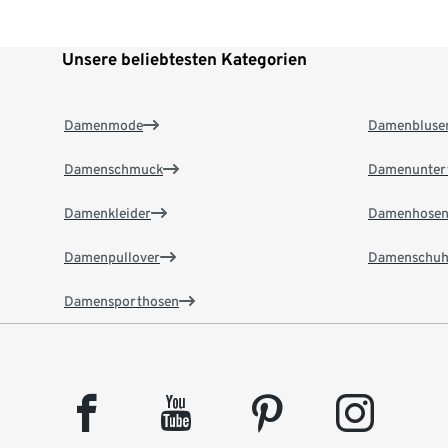
Unsere beliebtesten Kategorien
Damenmode
Damenbluse
Damenschmuck
Damenunter
Damenkleider
Damenhose
Damenpullover
Damenschuh
Damensporthosen
facebook
youtube
pinterest
instagram