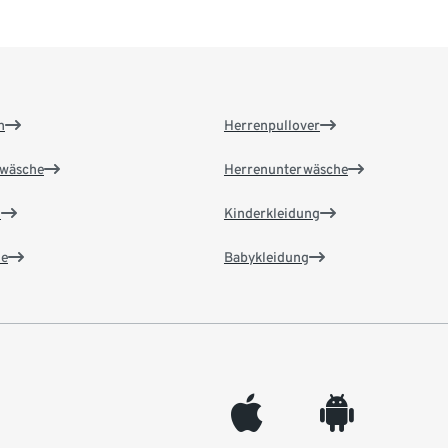
n
Herrenpullover
wäsche
Herrenunterwäsche
n
Kinderkleidung
e
Babykleidung
appleinc
android