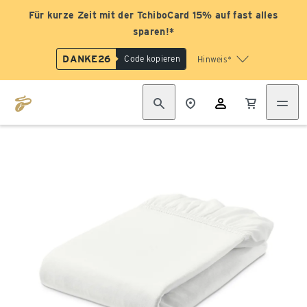
Für kurze Zeit mit der TchiboCard 15% auf fast alles
sparen!*
DANKE26
Code kopieren
Hinweis*