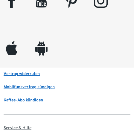
facebook
youtube
pinterest
instagram
appleinc
android
Vertrag widerrufen
Mobilfunkvertrag kündigen
Kaffee-Abo kündigen
Service & Hilfe