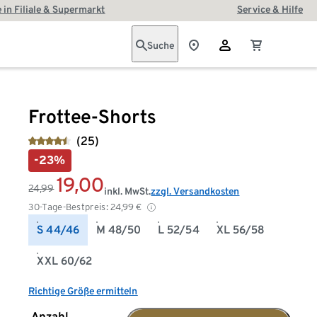
 in Filiale & Supermarkt
Service & Hilfe
Suche
Frottee-Shorts
(25)
-23%
19,00
24,99
inkl. MwSt.
zzgl. Versandkosten
30-Tage-Bestpreis:
24,99
€
S 44/46
M 48/50
L 52/54
XL 56/58
XXL 60/62
Richtige Größe ermitteln
Anzahl