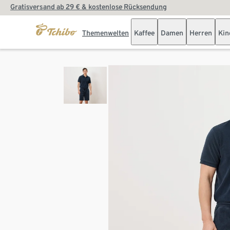
Gratisversand ab 29 € & kostenlose Rücksendung
Themenwelten
Kaffee
Damen
Herren
Kin