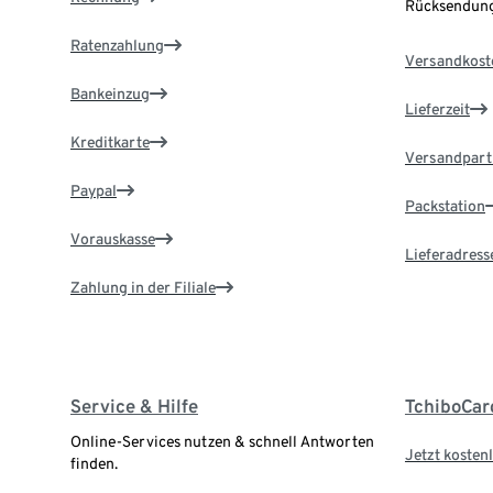
Rücksendung
Ratenzahlung
Versandkost
Bankeinzug
Lieferzeit
Kreditkarte
Versandpart
Paypal
Packstation
Vorauskasse
Lieferadress
Zahlung in der Filiale
Service & Hilfe
TchiboCar
Online-Services nutzen & schnell Antworten
Jetzt kostenl
finden.