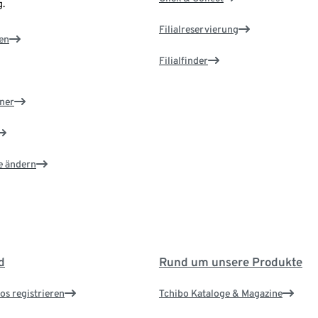
.
Filialreservierung
en
Filialfinder
ner
e ändern
d
Rund um unsere Produkte
os registrieren
Tchibo Kataloge & Magazine