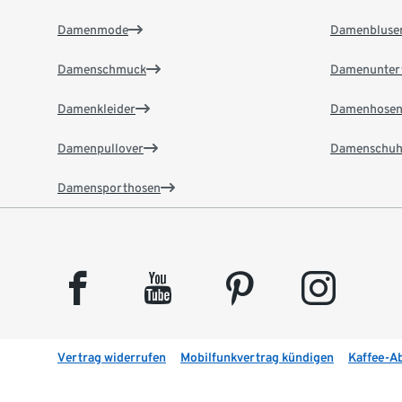
Damenmode
Damenbluse
Damenschmuck
Damenunter
Damenkleider
Damenhose
Damenpullover
Damenschuh
Damensporthosen
facebook
youtube
pinterest
instagram
Vertrag widerrufen
Mobilfunkvertrag kündigen
Kaffee-A