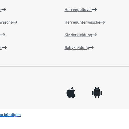
n
Herrenpullover
wäsche
Herrenunterwäsche
n
Kinderkleidung
e
Babykleidung
appleinc
android
bo kündigen