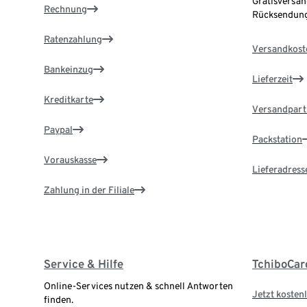
Gratisversan
Rechnung
Rücksendung
Ratenzahlung
Versandkost
Bankeinzug
Lieferzeit
Kreditkarte
Versandpart
Paypal
Packstation
Vorauskasse
Lieferadress
Zahlung in der Filiale
Service & Hilfe
TchiboCar
Online-Services nutzen & schnell Antworten
Jetzt kostenl
finden.