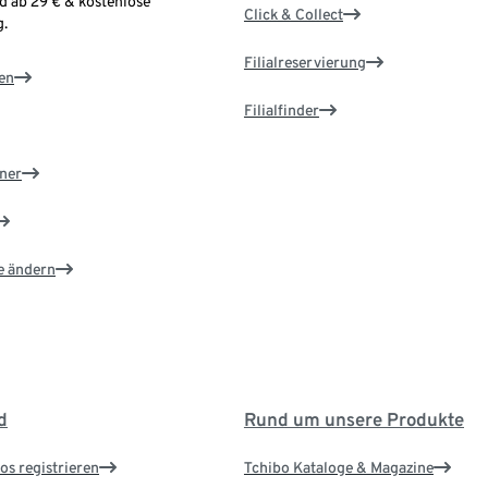
d ab 29 € & kostenlose
Click & Collect
.
Filialreservierung
en
Filialfinder
ner
e ändern
d
Rund um unsere Produkte
os registrieren
Tchibo Kataloge & Magazine