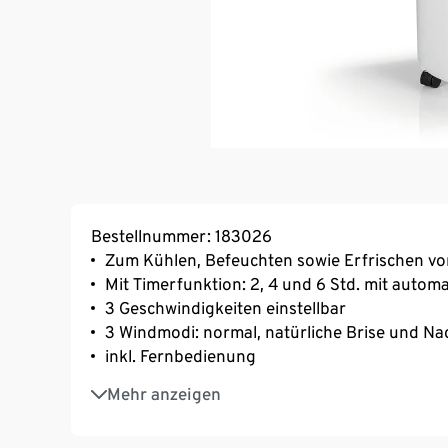
Bestellnummer: 183026
Zum Kühlen, Befeuchten sowie Erfrischen vo
Mit Timerfunktion: 2, 4 und 6 Std. mit autom
3 Geschwindigkeiten einstellbar
3 Windmodi: normal, natürliche Brise und N
inkl. Fernbedienung
Mit großem 6-l-Wassertank und 2 zusätzlich
Mehr anzeigen
Kühlakku austauschbar
Mit Rollen – mobil und leicht verschiebbar