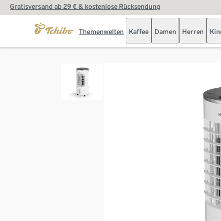
Gratisversand ab 29 € & kostenlose Rücksendung
Themenwelten
Kaffee
Damen
Herren
Kin