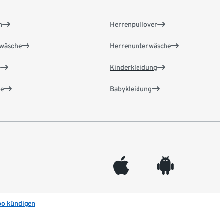
n
Herrenpullover
wäsche
Herrenunterwäsche
n
Kinderkleidung
e
Babykleidung
appleinc
android
bo kündigen