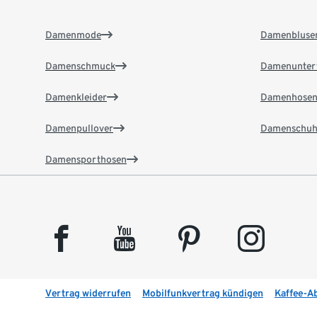
Damenmode
Damenbluse
Damenschmuck
Damenunter
Damenkleider
Damenhose
Damenpullover
Damenschuh
Damensporthosen
facebook
youtube
pinterest
instagram
Vertrag widerrufen
Mobilfunkvertrag kündigen
Kaffee-A