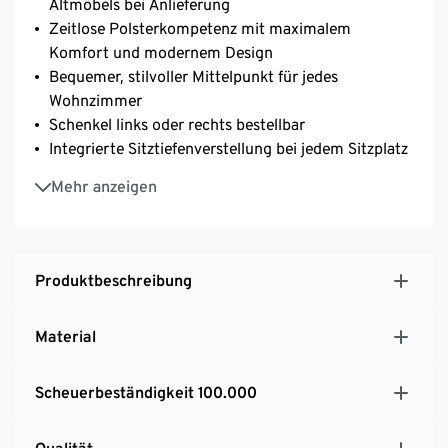
Altmöbels bei Anlieferung
Zeitlose Polsterkompetenz mit maximalem
Komfort und modernem Design
Bequemer, stilvoller Mittelpunkt für jedes
Wohnzimmer
Schenkel links oder rechts bestellbar
Integrierte Sitztiefenverstellung bei jedem Sitzplatz
Durch Hervorziehen der Schlaufe am Rückenkissen
Mehr anzeigen
kann die Sitztiefe minimiert werden
Angenehm weicher und hochwertiger Bezugsstoff –
hält mindestens 100.000 Scheuertouren stand
Bezogener Möbelrücken – kann frei im Raum stehen
Produktbeschreibung
Komforthöhe für müheloses Hinsetzen und
Aufstehen
Material
Sitzfläche und Rückenkissen leger gepolstert – für
bequemen Sitzkomfort
Scheuerbeständigkeit 100.000
Formschöne Möbelfüße aus Metall