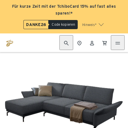
Für kurze Zeit mit der TchiboCard 15% auf fast alles
sparen!*
DANKE26
Code kopieren
Hinweis*