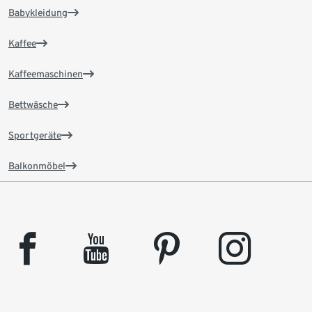
Babykleidung
Kaffee
Kaffeemaschinen
Bettwäsche
Sportgeräte
Balkonmöbel
facebook
youtube
pinterest
instagram