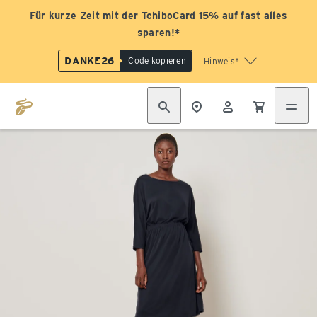
Für kurze Zeit mit der TchiboCard 15% auf fast alles
sparen!*
DANKE26
Code kopieren
Hinweis*