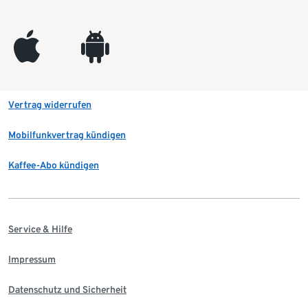
appleinc
android
Vertrag widerrufen
Mobilfunkvertrag kündigen
Kaffee-Abo kündigen
Service & Hilfe
Impressum
Datenschutz und Sicherheit