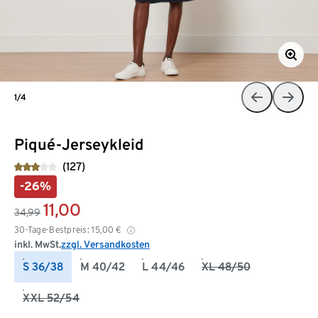
1/4
Piqué-Jerseykleid
(127)
-26%
11,00
34,99
30-Tage-Bestpreis:
15,00
€
inkl. MwSt.
zzgl. Versandkosten
S 36/38
M 40/42
L 44/46
XL 48/50
XXL 52/54