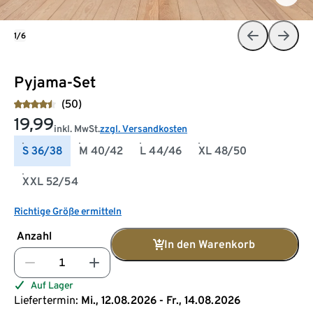
1/6
Pyjama-Set
(50)
19,99
inkl. MwSt.
zzgl. Versandkosten
S 36/38
M 40/42
L 44/46
XL 48/50
XXL 52/54
Richtige Größe ermitteln
Anzahl
In den Warenkorb
Auf Lager
Liefertermin:
Mi., 12.08.2026 - Fr., 14.08.2026