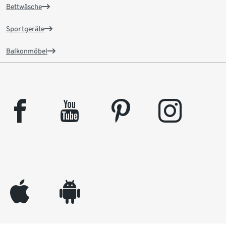
Bettwäsche
Sportgeräte
Balkonmöbel
facebook
youtube
pinterest
instagram
appleinc
android