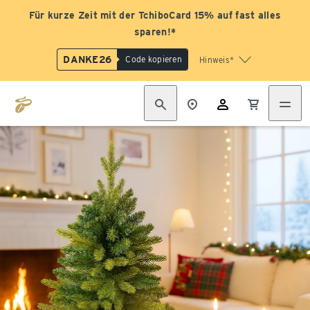
Für kurze Zeit mit der TchiboCard 15% auf fast alles
sparen!*
DANKE26
Code kopieren
Hinweis*