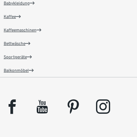
Babykleidung
Kaffee
Kaffeemaschinen
Bettwäsche
Sportgeräte
Balkonmöbel
facebook
youtube
pinterest
instagram