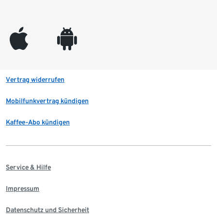
appleinc
android
Vertrag widerrufen
Mobilfunkvertrag kündigen
Kaffee-Abo kündigen
Service & Hilfe
Impressum
Datenschutz und Sicherheit