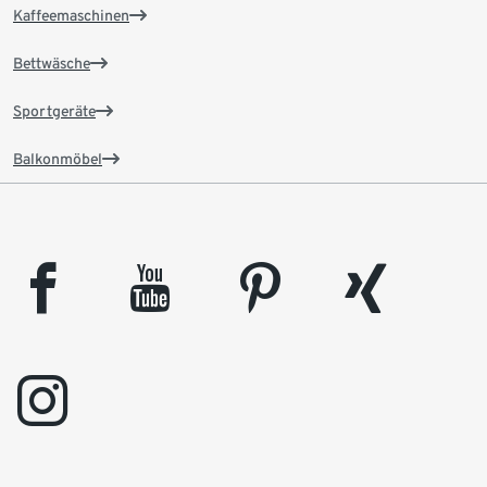
Kaffeemaschinen
Bettwäsche
Sportgeräte
Balkonmöbel
facebook
youtube
pinterest
xing
instagram