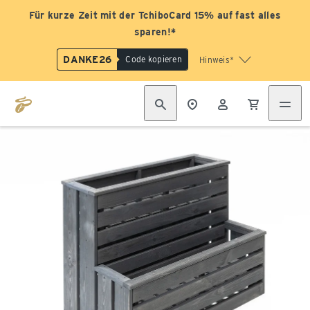
Für kurze Zeit mit der TchiboCard 15% auf fast alles
sparen!*
DANKE26
Code kopieren
Hinweis*