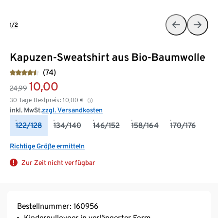
1/2
Kapuzen-Sweatshirt aus Bio-Baumwolle
(74)
10,00
24,99
30-Tage-Bestpreis:
10,00
€
inkl. MwSt.
zzgl. Versandkosten
122/128
134/140
146/152
158/164
170/176
Richtige Größe ermitteln
Zur Zeit nicht verfügbar
Bestellnummer: 160956
Kinderpullovoer in verlängerter Form