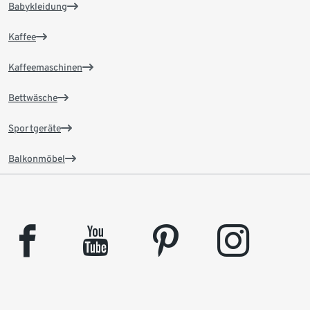
Babykleidung
Kaffee
Kaffeemaschinen
Bettwäsche
Sportgeräte
Balkonmöbel
facebook
youtube
pinterest
instagram