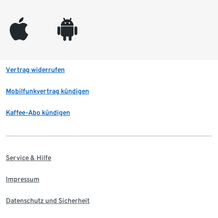
appleinc
android
Vertrag widerrufen
Mobilfunkvertrag kündigen
Kaffee-Abo kündigen
Service & Hilfe
Impressum
Datenschutz und Sicherheit