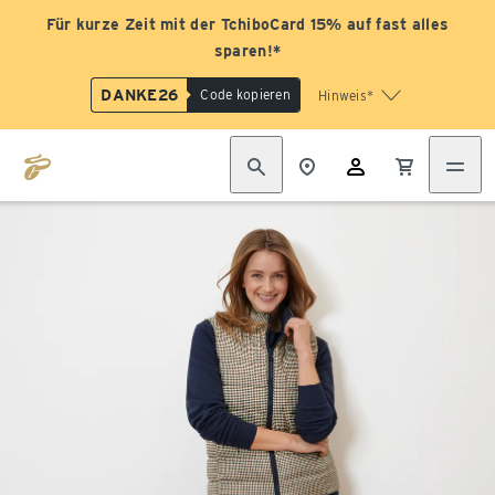
Für kurze Zeit mit der TchiboCard 15% auf fast alles
sparen!*
DANKE26
Code kopieren
Hinweis*