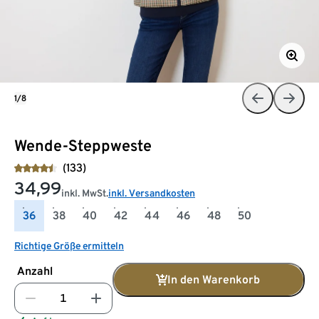
1/8
Wende-Steppweste
(133)
34,99
inkl. MwSt.
inkl. Versandkosten
36
38
40
42
44
46
48
50
Richtige Größe ermitteln
Anzahl
In den Warenkorb