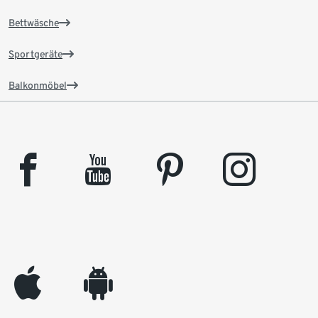
Bettwäsche
Sportgeräte
Balkonmöbel
facebook
youtube
pinterest
instagram
appleinc
android