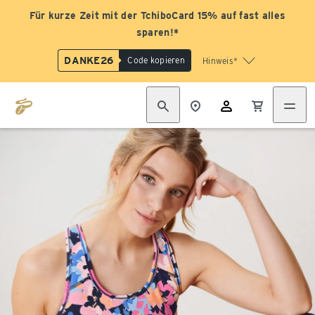
Für kurze Zeit mit der TchiboCard 15% auf fast alles
sparen!*
DANKE26
Code kopieren
Hinweis*