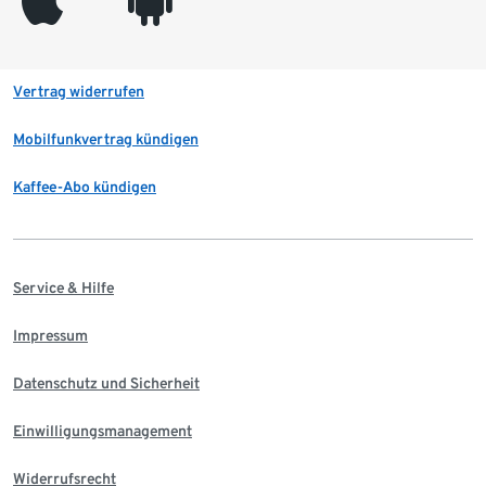
appleinc
android
Vertrag widerrufen
Mobilfunkvertrag kündigen
Kaffee-Abo kündigen
Service & Hilfe
Impressum
Datenschutz und Sicherheit
Einwilligungsmanagement
Widerrufsrecht