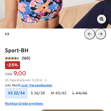
1/3
Sport-BH
(160)
-25%
9,00
17,99
30-Tage-Bestpreis:
12,00
€
inkl. MwSt.
zzgl. Versandkosten
XS 32/34
S 36/38
M 40/42
L 44/46
Richtige Größe ermitteln