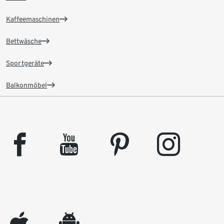
Kaffeemaschinen
Bettwäsche
Sportgeräte
Balkonmöbel
facebook
youtube
pinterest
instagram