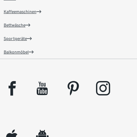
Kaffeemaschinen
Bettwäsche
Sportgeräte
Balkonmöbel
facebook
youtube
pinterest
instagram