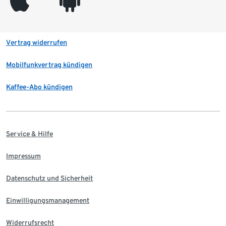
appleinc
android
Vertrag widerrufen
Mobilfunkvertrag kündigen
Kaffee-Abo kündigen
Service & Hilfe
Impressum
Datenschutz und Sicherheit
Einwilligungsmanagement
Widerrufsrecht