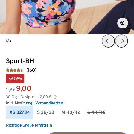
1/3
Sport-BH
(160)
-25%
9,00
17,99
30-Tage-Bestpreis:
12,00
€
inkl. MwSt.
zzgl. Versandkosten
XS 32/34
S 36/38
M 40/42
L 44/46
Richtige Größe ermitteln