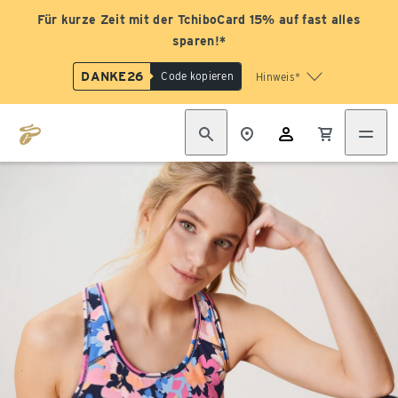
Für kurze Zeit mit der TchiboCard 15% auf fast alles
sparen!*
DANKE26
Code kopieren
Hinweis*