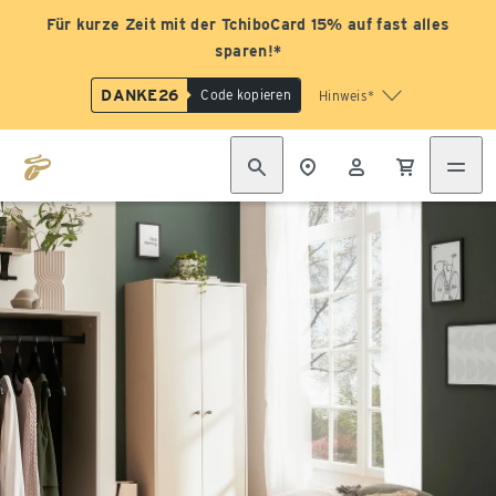
Für kurze Zeit mit der TchiboCard 15% auf fast alles
sparen!*
DANKE26
Code kopieren
Hinweis*