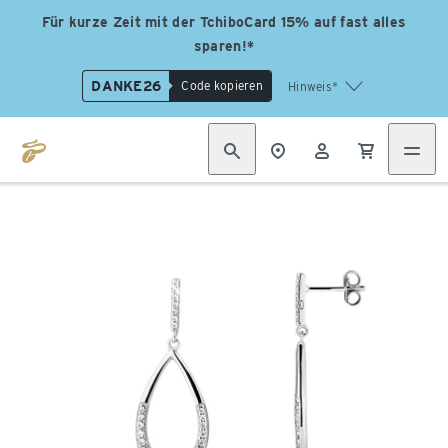
Für kurze Zeit mit der TchiboCard 15% auf fast alles
sparen!*
DANKE26
Code kopieren
Hinweis*