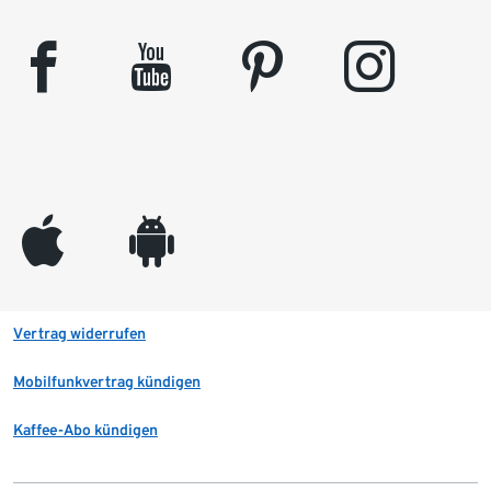
facebook
youtube
pinterest
instagram
appleinc
android
Vertrag widerrufen
Mobilfunkvertrag kündigen
Kaffee-Abo kündigen