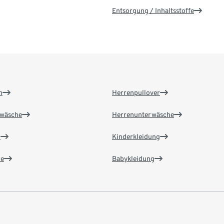
Entsorgung / Inhaltsstoffe
n
Herrenpullover
wäsche
Herrenunterwäsche
n
Kinderkleidung
e
Babykleidung