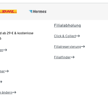
Filialabholung
d ab 29 € & kostenlose
Click & Collect
.
Filialreservierung
en
Filialfinder
ner
e ändern