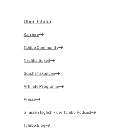
Über Tchibo
Karriere
Tchibo Community
Nachhaltigkeit
Geschäftskunden
Affiliate Programm
Presse
5 Tassen täglich – der Tchibo Podcast
Tchibo Blog