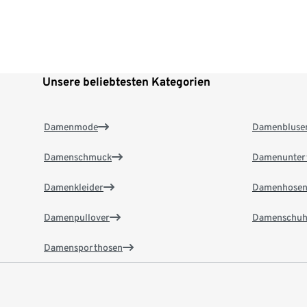
Unsere beliebtesten Kategorien
Damenmode
Damenbluse
Damenschmuck
Damenunter
Damenkleider
Damenhose
Damenpullover
Damenschuh
Damensporthosen