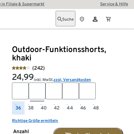
 in Filiale & Supermarkt
Service & Hilfe
Suche
Outdoor-Funktionsshorts,
khaki
(242)
24,99
inkl. MwSt.
zzgl. Versandkosten
36
38
40
42
44
46
48
Richtige Größe ermitteln
Anzahl