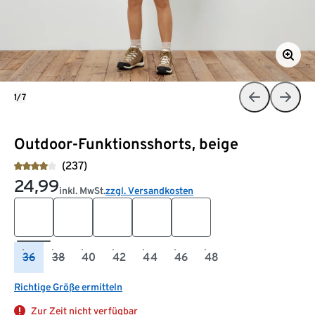
1/7
Outdoor-Funktionsshorts, beige
(237)
24,99
inkl. MwSt.
zzgl. Versandkosten
36
38
40
42
44
46
48
Richtige Größe ermitteln
Zur Zeit nicht verfügbar