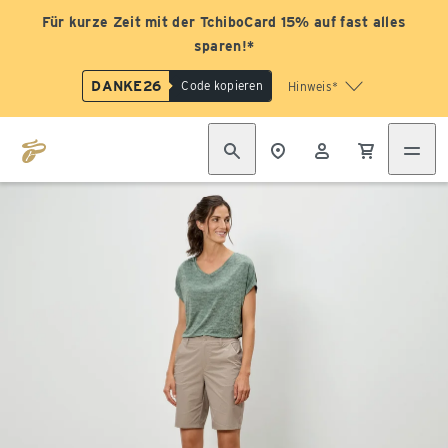
Für kurze Zeit mit der TchiboCard 15% auf fast alles
sparen!*
DANKE26
Code kopieren
Hinweis*