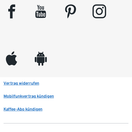
facebook
youtube
pinterest
instagram
appleinc
android
Vertrag widerrufen
Mobilfunkvertrag kündigen
Kaffee-Abo kündigen