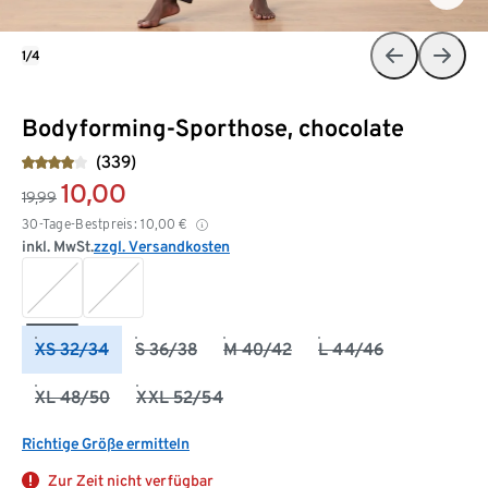
1/4
Bodyforming-Sporthose, chocolate
(339)
10,00
19,99
30-Tage-Bestpreis:
10,00
€
inkl. MwSt.
zzgl. Versandkosten
XS 32/34
S 36/38
M 40/42
L 44/46
XL 48/50
XXL 52/54
Richtige Größe ermitteln
Zur Zeit nicht verfügbar