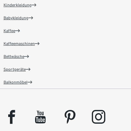
Kinderkleidung
Babykleidung
Kaffee
Kaffeemaschinen
Bettwäsche
Sportgeräte
Balkonmöbel
facebook
youtube
pinterest
instagram