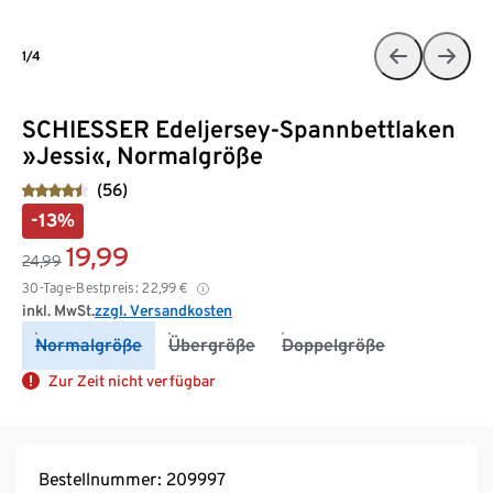
1/4
SCHIESSER Edeljersey-Spannbettlaken
»Jessi«, Normalgröße
(56)
-13%
19,99
24,99
30-Tage-Bestpreis:
22,99
€
inkl. MwSt.
zzgl. Versandkosten
Normalgröße
Übergröße
Doppelgröße
Zur Zeit nicht verfügbar
Bestellnummer: 209997