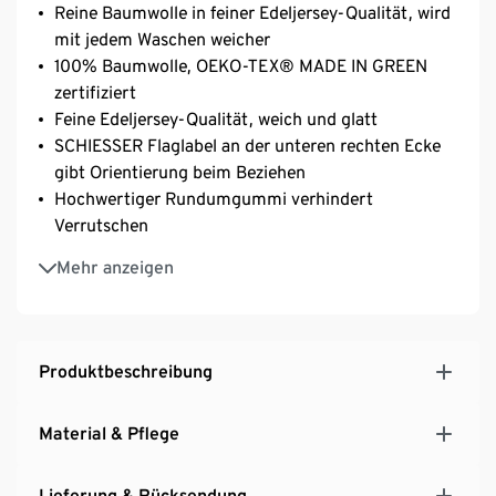
Reine Baumwolle in feiner Edeljersey-Qualität, wird
mit jedem Waschen weicher
100% Baumwolle, OEKO-TEX® MADE IN GREEN
zertifiziert
Feine Edeljersey-Qualität, weich und glatt
SCHIESSER Flaglabel an der unteren rechten Ecke
gibt Orientierung beim Beziehen
Hochwertiger Rundumgummi verhindert
Verrutschen
Hautsympatisch und pflegeleicht, waschbar bei 60
Mehr anzeigen
°C und bügelfrei
Farbechtes, langlebiges Spannbettlaken in
berühmter SCHIESSER Markenqualität
Produktbeschreibung
Material & Pflege
Lieferung & Rücksendung