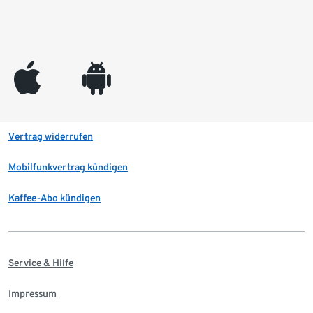
appleinc
android
Vertrag widerrufen
Mobilfunkvertrag kündigen
Kaffee-Abo kündigen
Service & Hilfe
Impressum