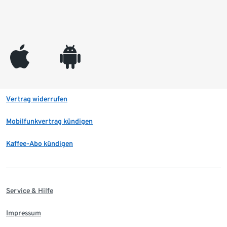
appleinc
android
Vertrag widerrufen
Mobilfunkvertrag kündigen
Kaffee-Abo kündigen
Service & Hilfe
Impressum