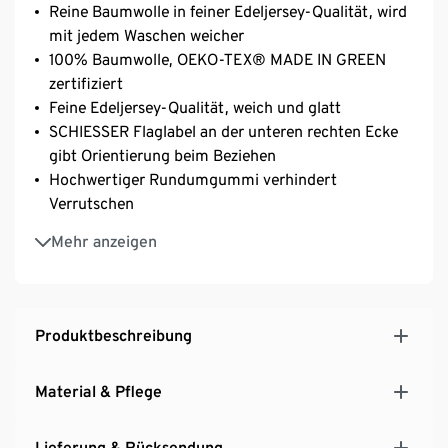
Reine Baumwolle in feiner Edeljersey-Qualität, wird
mit jedem Waschen weicher
100% Baumwolle, OEKO-TEX® MADE IN GREEN
zertifiziert
Feine Edeljersey-Qualität, weich und glatt
SCHIESSER Flaglabel an der unteren rechten Ecke
gibt Orientierung beim Beziehen
Hochwertiger Rundumgummi verhindert
Verrutschen
Hautsympatisch und pflegeleicht, waschbar bei 60
Mehr anzeigen
°C und bügelfrei
Farbechtes, langlebiges Spannbettlaken in
berühmter SCHIESSER Markenqualität
Produktbeschreibung
Material & Pflege
Lieferung & Rücksendung