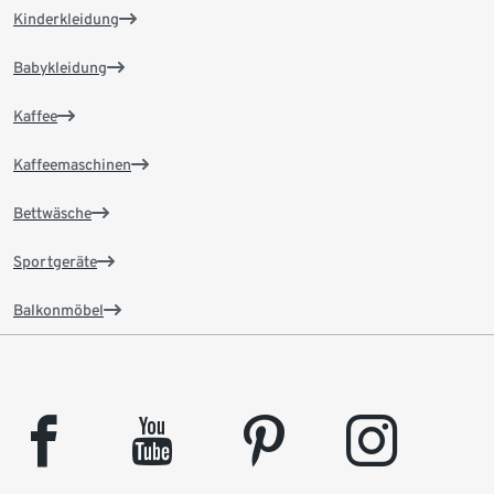
Kinderkleidung
Babykleidung
Kaffee
Kaffeemaschinen
Bettwäsche
Sportgeräte
Balkonmöbel
facebook
youtube
pinterest
instagram