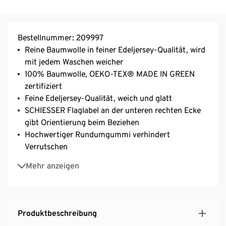
Bestellnummer: 209997
Reine Baumwolle in feiner Edeljersey-Qualität, wird
mit jedem Waschen weicher
100% Baumwolle, OEKO-TEX® MADE IN GREEN
zertifiziert
Feine Edeljersey-Qualität, weich und glatt
SCHIESSER Flaglabel an der unteren rechten Ecke
gibt Orientierung beim Beziehen
Hochwertiger Rundumgummi verhindert
Verrutschen
Hautsympatisch und pflegeleicht, waschbar bei 60
Mehr anzeigen
°C und bügelfrei
Farbechtes, langlebiges Spannbettlaken in
berühmter SCHIESSER Markenqualität
Produktbeschreibung