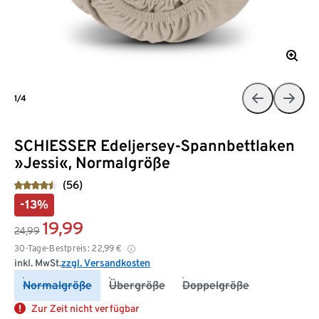
1/4
SCHIESSER Edeljersey-Spannbettlaken
»Jessi«, Normalgröße
(56)
-13%
19,99
24,99
30-Tage-Bestpreis:
22,99
€
inkl. MwSt.
zzgl. Versandkosten
Normalgröße
Übergröße
Doppelgröße
Zur Zeit nicht verfügbar