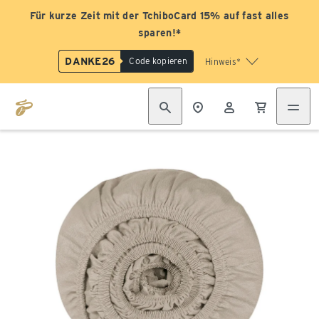
Für kurze Zeit mit der TchiboCard 15% auf fast alles
sparen!*
DANKE26
Code kopieren
Hinweis*