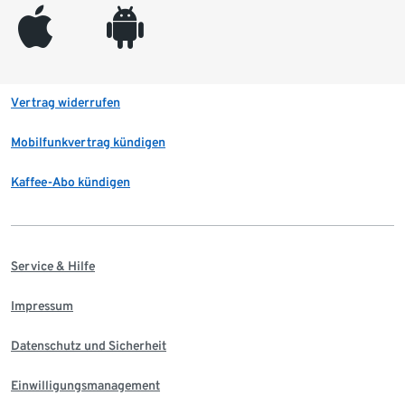
appleinc
android
Vertrag widerrufen
Mobilfunkvertrag kündigen
Kaffee-Abo kündigen
Service & Hilfe
Impressum
Datenschutz und Sicherheit
Einwilligungsmanagement