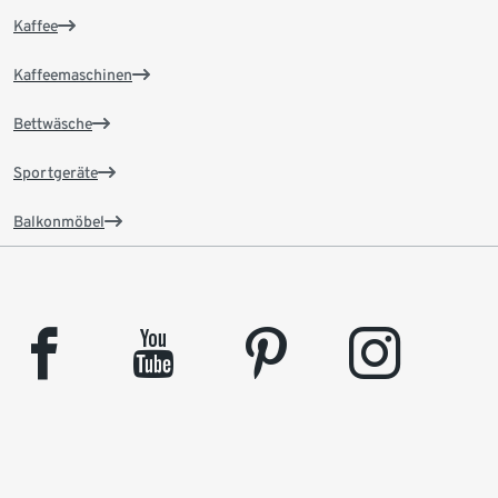
Kaffee
Kaffeemaschinen
Bettwäsche
Sportgeräte
Balkonmöbel
facebook
youtube
pinterest
instagram