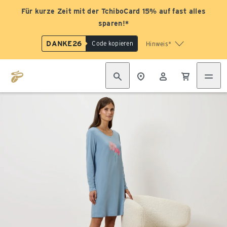
Für kurze Zeit mit der TchiboCard 15% auf fast alles
sparen!*
DANKE26
Code kopieren
Hinweis*