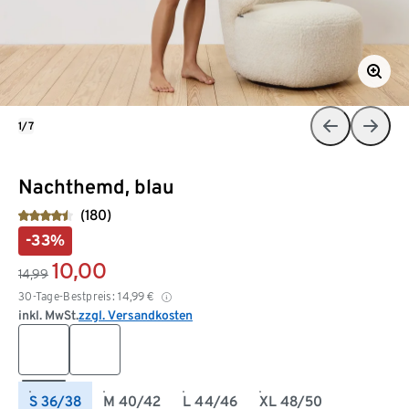
1/7
Nachthemd, blau
(180)
-33%
10,00
14,99
30-Tage-Bestpreis:
14,99
€
inkl. MwSt.
zzgl. Versandkosten
S 36/38
M 40/42
L 44/46
XL 48/50