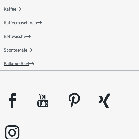
Kaffee
Kaffeemaschinen
Bettwäsche
Sportgeräte
Balkonmöbel
facebook
youtube
pinterest
xing
instagram