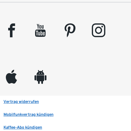
facebook
youtube
pinterest
instagram
appleinc
android
Vertrag widerrufen
Mobilfunkvertrag kündigen
Kaffee-Abo kündigen