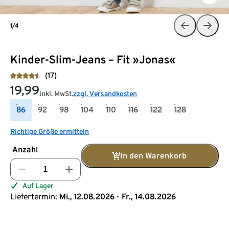
1/4
Kinder-Slim-Jeans – Fit »Jonas«
(17)
19,99
inkl. MwSt.
zzgl. Versandkosten
86
92
98
104
110
116
122
128
Richtige Größe ermitteln
Anzahl
In den Warenkorb
Auf Lager
Liefertermin:
Mi., 12.08.2026 - Fr., 14.08.2026