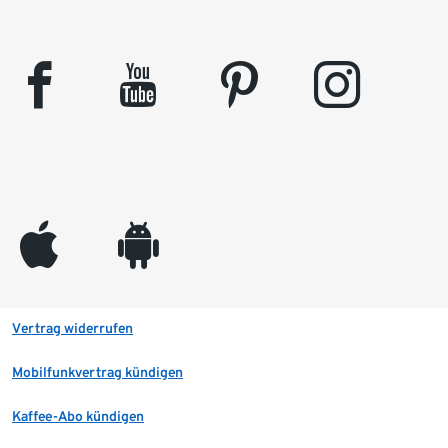
facebook
youtube
pinterest
instagram
appleinc
android
Vertrag widerrufen
Mobilfunkvertrag kündigen
Kaffee-Abo kündigen