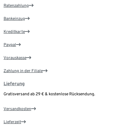
Ärmelabschlüsse mit Klettverschlüssen schützen
Ratenzahlung
vor Kälte und Nässe
Sportliche Skikleidung mit elastischen
Bankeinzug
Ärmelstulpen samt Daumenloch
Kreditkarte
Abnehmbare Kapuze
Paypal
Vorauskasse
Zahlung in der Filiale
Lieferung
Gratisversand ab 29 € & kostenlose Rücksendung.
Versandkosten
Lieferzeit