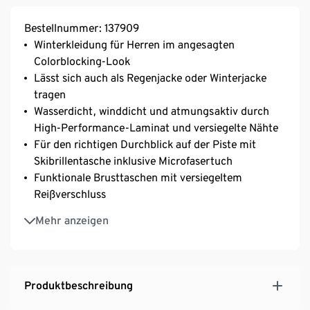
Bestellnummer: 137909
Winterkleidung für Herren im angesagten
Colorblocking-Look
Lässt sich auch als Regenjacke oder Winterjacke
tragen
Wasserdicht, winddicht und atmungsaktiv durch
High-Performance-Laminat und versiegelte Nähte
Für den richtigen Durchblick auf der Piste mit
Skibrillentasche inklusive Microfasertuch
Funktionale Brusttaschen mit versiegeltem
Reißverschluss
Mit umweltschonender evoPel-Imprägnierung
Mehr anzeigen
Obermaterial hält einer Wassersäule bis 3.000 mm
stand
3M™ Thinsulate™ Insulation: optimale
Wärmeisolation – ideal für Skibekleidung
Produktbeschreibung
Individuell einstellbar – weiten- und