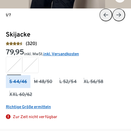
1/7
Skijacke
(320)
79,95
inkl. MwSt.
inkl. Versandkosten
S 44/46
M 48/50
L 52/54
XL 56/58
XXL 60/62
Richtige Größe ermitteln
Zur Zeit nicht verfügbar