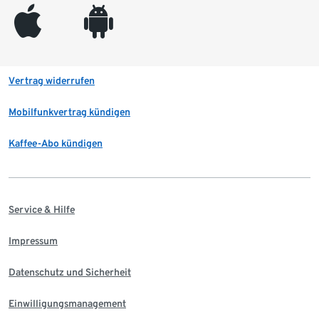
appleinc
android
Vertrag widerrufen
Mobilfunkvertrag kündigen
Kaffee-Abo kündigen
Service & Hilfe
Impressum
Datenschutz und Sicherheit
Einwilligungsmanagement