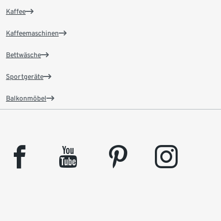
Kaffee
Kaffeemaschinen
Bettwäsche
Sportgeräte
Balkonmöbel
facebook
youtube
pinterest
instagram