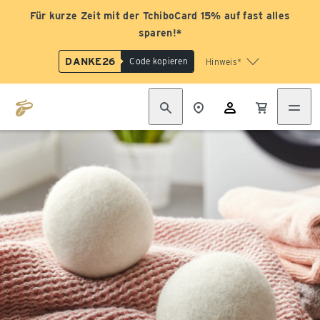
Für kurze Zeit mit der TchiboCard 15% auf fast alles
sparen!*
DANKE26
Code kopieren
Hinweis*